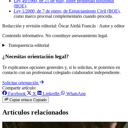
Ley 49/1960, de 21 de julio, sobre propiedad horizontal
(BOE)
.
Ley 1/2000, de 7 de enero, de Enjuiciamiento Civil (BOE)
,
como marco procesal complementario cuando proceda.
Redacción y revisión editorial: Òscar Aleñá Francás
· Autor y editor
Contenido informativo. No constituye asesoramiento legal.
Transparencia editorial
¿Necesitas orientación legal?
Te explicamos opciones generales y, si lo solicitas, te ponemos en
contacto con un profesional colegiado colaborador independiente.
Solicitar orientación
Compartir artículo:
Facebook
X
LinkedIn
WhatsApp
Copiar enlace
Copiado
Artículos relacionados